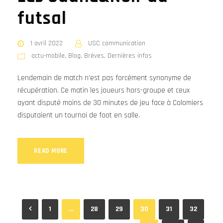
futsal
1 avril 2022
USC communication
actu-mobile
,
Blog
,
Brèves
,
Dernières infos
Lendemain de match n'est pas forcément synonyme de
récupération. Ce matin les joueurs hors-groupe et ceux
ayant disputé moins de 30 minutes de jeu face à Colomiers
disputaient un tournoi de foot en salle.
READ MORE
1
…
28
29
30
31
32