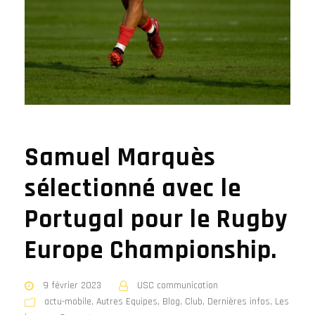
Samuel Marquès
sélectionné avec le
Portugal pour le Rugby
Europe Championship.
9 février 2023
USC communication
actu-mobile
,
Autres Equipes
,
Blog
,
Club
,
Dernières infos
,
Les