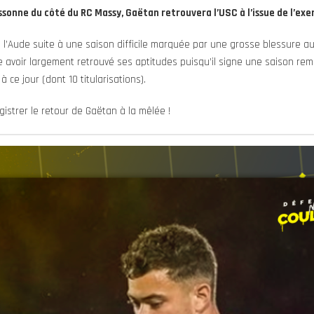
ssonne du côté du RC Massy, Gaëtan retrouvera l’USC à l’issue de l’exer
é l’Aude suite à une saison difficile marquée par une grosse blessure au
avoir largement retrouvé ses aptitudes puisqu’il signe une saison rema
 ce jour (dont 10 titularisations).
istrer le retour de Gaëtan à la mêlée !