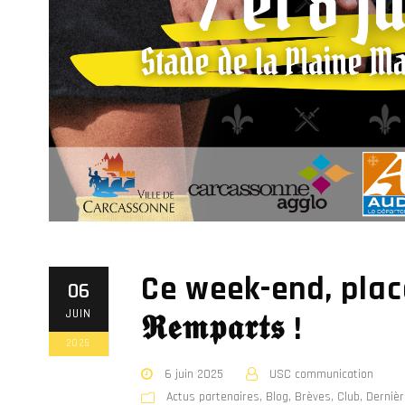
Ce week-end, place au 
06
JUIN
𝕽𝖊𝖒𝖕𝖆𝖗𝖙𝖘 !
2025
6 juin 2025
USC communication
Actus partenaires
,
Blog
,
Brèves
,
Club
,
Dernièr