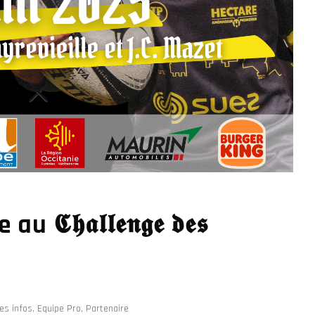
𝖍𝖆𝖑𝖑𝖊𝖓𝖌𝖊 𝖉𝖊𝖘
es infos
,
Equipe Pro
,
Partenaire