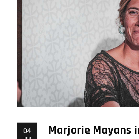
Marjorie Mayans i
04
JUIN