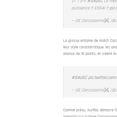
27' I 3-17
#SAUSC
Le meil
puissance !! ESSAI !!
pic
— US Carcassonne
(@U
La grosse entame de match Carcas
leur style caractéristique, les a
avance de 10 points, et créent la 
#SAUSC
pic.twitter.com
— US Carcassonne
(@U
Comme prévu, Aurillac démarre fo
pression sur la ligne Carcasson