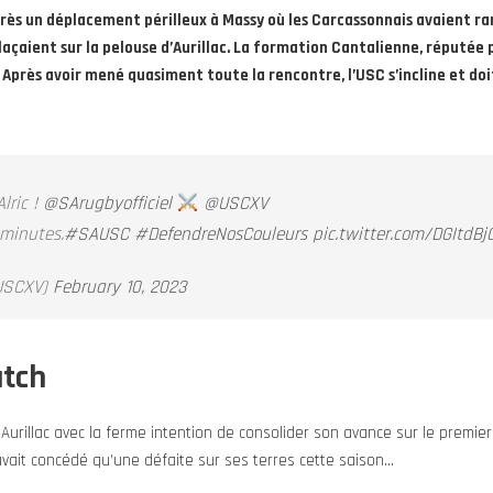
rès un déplacement périlleux à Massy où les Carcassonnais avaient r
açaient sur la pelouse d’Aurillac. La formation Cantalienne, réputée p
. Après avoir mené quasiment toute la rencontre, l’USC s’incline et d
lric !
@SArugbyofficiel
@USCXV
minutes.
#SAUSC
#DefendreNosCouleurs
pic.twitter.com/DGItdB
SCXV)
February 10, 2023
atch
Aurillac avec la ferme intention de consolider son avance sur le premier
vait concédé qu’une défaite sur ses terres cette saison…