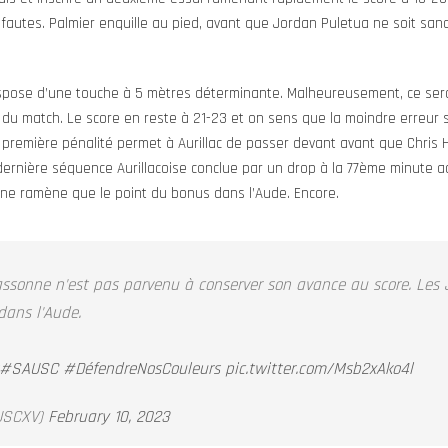
s fautes. Palmier enquille au pied, avant que Jordan Puletua ne soit san
ispose d’une touche à 5 mètres déterminante. Malheureusement, ce ser
t du match. Le score en reste à 21-23 et on sens que la moindre erreur 
 première pénalité permet à Aurillac de passer devant avant que Chris
ernière séquence Aurillacoise conclue par un drop à la 77ème minute a
t ne ramène que le point du bonus dans l’Aude. Encore.
assonne n'est pas parvenu à conserver son avance au score. Les
dans l'Aude.
#SAUSC
#DéfendreNosCouleurs
pic.twitter.com/Msb2xAko4l
SCXV)
February 10, 2023