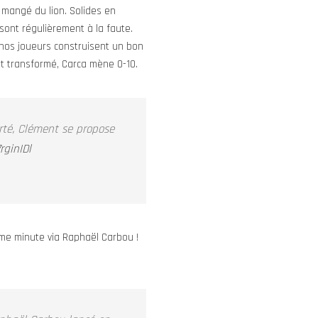
mangé du lion. Solides en
sont régulièrement à la faute.
 nos joueurs construisent un bon
est transformé, Carca mène 0-10.
rté, Clément se propose
rginIDl
7ème minute via Raphaël Carbou !