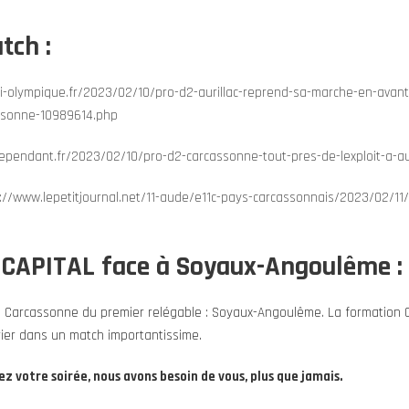
tch :
i-olympique.fr/2023/02/10/pro-d2-aurillac-reprend-sa-marche-en-avant
ssonne-10989614.php
dependant.fr/2023/02/10/pro-d2-carcassonne-tout-pres-de-lexploit-a-au
://www.lepetitjournal.net/11-aude/e11c-pays-carcassonnais/2023/02/11/c
 CAPITAL face à Soyaux-Angoulême :
S Carcassonne du premier relégable : Soyaux-Angoulême. La formation Ch
vrier dans un match importantissime.
z votre soirée, nous avons besoin de vous, plus que jamais.