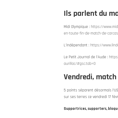
Ils parlent du ma
Midi Olympique :
https://www.mid
en-toute-fin-de-match-de-carca
L’indépendant :
https://www.lin
Le Petit Journal de l’Aude :
https
aurillac/#gsc.tab=0
Vendredi, match
5 points séparent désormais l’U
sur ses terres ce vendredi 17 fé
Supportrices, supporters, bloque