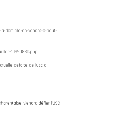
-a-domicile-en-venant-a-bout-
rillac-10990880.php
ruelle-defaite-de-lusc-a-
arentaise, viendra défier l’USC