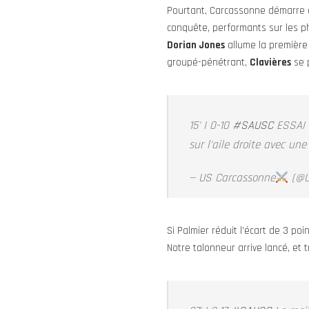
Pourtant, Carcassonne démarre q
conquête, performants sur les ph
Dorian Jones
allume la première
groupé-pénétrant,
Clavières
se p
15' I 0-10
#SAUSC
ESSAI D
sur l'aile droite avec un
— US Carcassonne
(@U
Si Palmier réduit l’écart de 3 po
Notre talonneur arrive lancé, et 