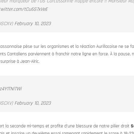
leur marqueur de l'US Carcassonne frappe encore !! Monsieur R
.twitter.com/tCu6S7xVeE
SCXV)
February 10, 2023
sonnaise pèse sur les organismes et la réaction Aurillacoise ne se fai
vants Cantaliens parviennent à franchir notre ligne en force. À la pause,
surprise à Jean-Alric.
/z4Y1TNlTWi
SCXV)
February 10, 2023
rt la seconde mi-temps et profite d’une blessure de notre pilier droit
S
nais et inscrire un deuxième essai ramenant rapidement le score à 18-2