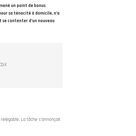
amené un point de bonus
our sa ténacité à domicile, n’a
oit se contenter d’un nouveau
jCbX
 relégable. La tâche s’annonçait