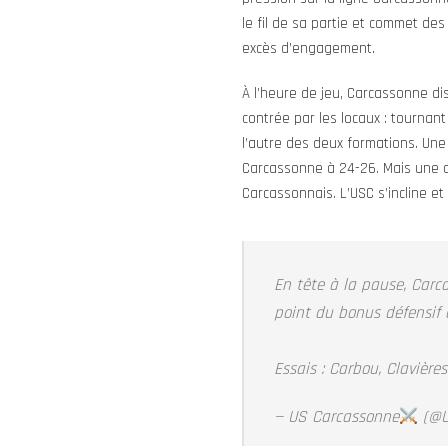
le fil de sa partie et commet de
excès d’engagement.
À l’heure de jeu, Carcassonne d
contrée par les locaux : tournan
l’autre des deux formations. Une
Carcassonne à 24-26. Mais une d
Carcassonnais. L’USC s’incline e
En tête à la pause, Carc
point du bonus défensif 
Essais : Carbou, Clavières
— US Carcassonne
(@U