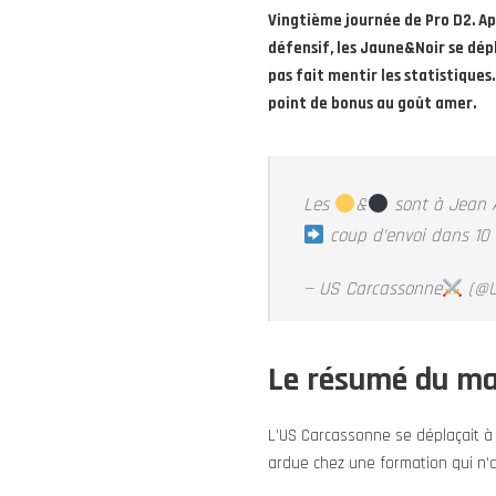
Vingtième journée de Pro D2. Ap
défensif, les Jaune&Noir se dépl
pas fait mentir les statistiques
point de bonus au goût amer.
Les
&
sont à Jean A
coup d’envoi dans 10 
— US Carcassonne
(@U
Le résumé du m
L’US Carcassonne se déplaçait à 
ardue chez une formation qui n’a