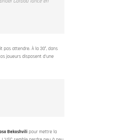
aphaël Carbou lancé en
t pas attendre. À la 30′, dans
 nos joueurs disposent d’une
oso Bekoshvili
pour mettre la
3. L’USC semble perdre peu à peu