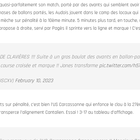
uasi-parfaitement son match, porté par des avants qui semblent avoir 
ases de ballons portés, les Audois jouent dans le camp des locaux qui 
 mèche sur pénalité à la 10ème minute. 5 minutes plus tard, en touche,
ropose à droite, servi par Pagès il sprinte vers la ligne et marque ! C’
E CLAVIÈRES !!! Suite à un gros boulot des avants en ballon-po
e course croisée et marque !! Jones transforme
pic.twitter.com/h57
SCXV)
February 10, 2023
ints sur pénalité, c’est bien l’US Carcassonne qui enfonce le clou à la 2
transperce l’alignement Cantalien. Essai ! 3-17 au tableau d’affichage.