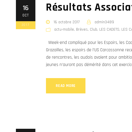
Résultats Associa
16
OCT
16 octobre 2017
admin3489
2017
actu-mobile
,
Brèves
,
Club
,
LES CADETS
,
LES C
Week-end compliqué pour les Espoirs, les Cad
Grazailles, les espoirs de l’US Carcassonne re
de rencontres, les audois avaient pour ambitio
jeunes n’auront pas démérité dans cet exercice,
READ MORE