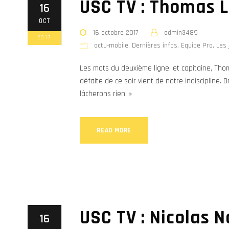
USC TV : Thomas L
16
OCT
16 octobre 2017
admin3489
2017
actu-mobile
,
Dernières infos
,
Equipe Pro
,
Les 
Les mots du deuxième ligne, et capitaine, Thom
défaite de ce soir vient de notre indiscipline.
lâcherons rien. »
READ MORE
USC TV : Nicolas 
16