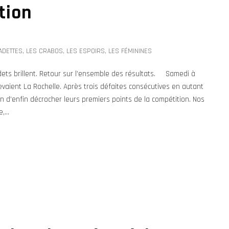
tion
ADETTES
,
LES CRABOS
,
LES ESPOIRS
,
LES FÉMININES
ets brillent. Retour sur l’ensemble des résultats. Samedi à
cevaient La Rochelle. Après trois défaites consécutives en autant
n d’enfin décrocher leurs premiers points de la compétition. Nos
...