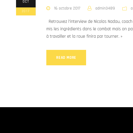
OCT
16 octobre 2017
admin3489
a
2017
Retrouvez l’interview de Nicolas Nadau, coach 
mis les ingrédients dans le combat mais on pa
à travailler et la roue finira par tourner. »
READ MORE