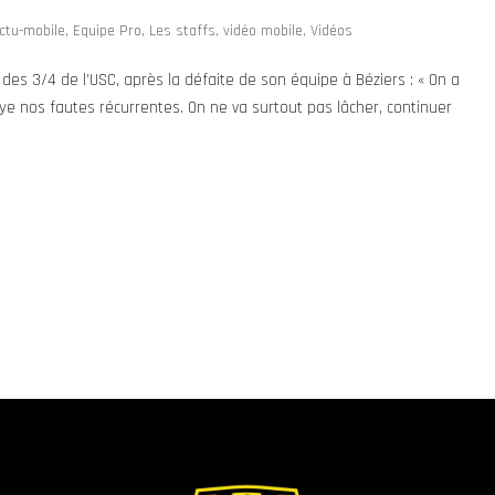
ctu-mobile
,
Equipe Pro
,
Les staffs
,
vidéo mobile
,
Vidéos
des 3/4 de l’USC, après la défaite de son équipe à Béziers : « On a
ye nos fautes récurrentes. On ne va surtout pas lâcher, continuer