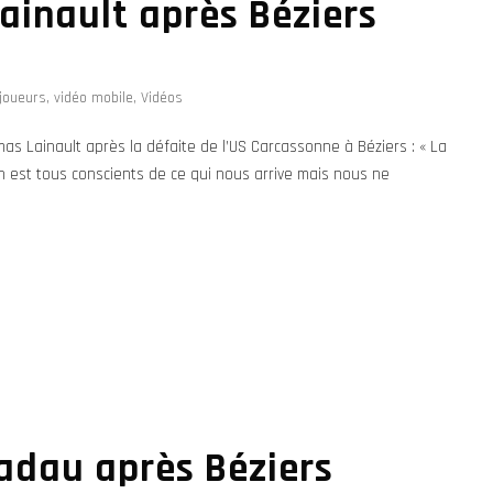
ainault après Béziers
joueurs
,
vidéo mobile
,
Vidéos
as Lainault après la défaite de l’US Carcassonne à Béziers : « La
 On est tous conscients de ce qui nous arrive mais nous ne
Nadau après Béziers