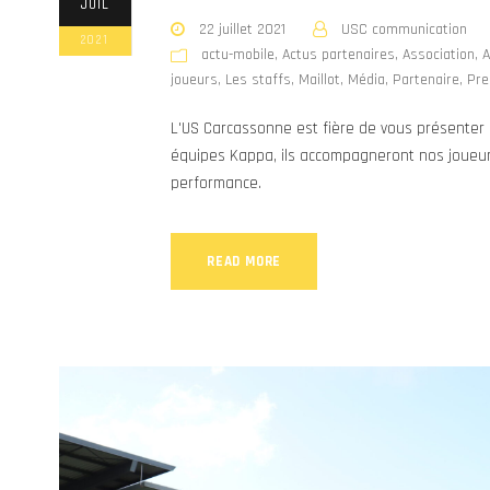
JUIL
22 juillet 2021
USC communication
2021
actu-mobile
,
Actus partenaires
,
Association
,
A
joueurs
,
Les staffs
,
Maillot
,
Média
,
Partenaire
,
Pre
L'US Carcassonne est fière de vous présenter 
équipes Kappa, ils accompagneront nos joueurs 
performance.
READ MORE