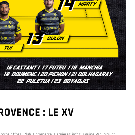
OVENCE : LE XV
Carte offres
,
Club
,
Commerce
,
Dernières infos
,
Equipe Pro
,
Maillot
,