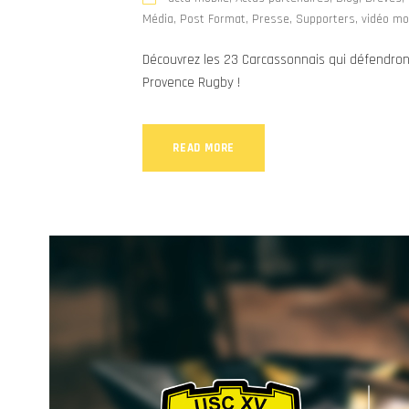
Média
,
Post Format
,
Presse
,
Supporters
,
vidéo mo
Découvrez les 23 Carcassonnais qui défendron
Provence Rugby !
READ MORE