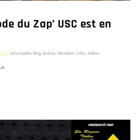
de du Zap’ USC est en
actu-mobile
,
Blog
,
Brèves
,
Dernières infos
,
Vidéos
ue.