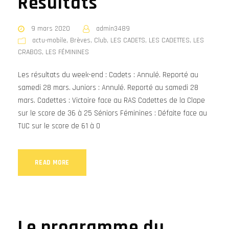
Résultats
9 mars 2020
admin3489
actu-mobile
,
Brèves
,
Club
,
LES CADETS
,
LES CADETTES
,
LES
CRABOS
,
LES FÉMININES
Les résultats du week-end : Cadets : Annulé. Reporté au
samedi 28 mars. Juniors : Annulé. Reporté au samedi 28
mars. Cadettes : Victoire face au RAS Cadettes de la Clape
sur le score de 36 à 25 Séniors Féminines : Défaite face au
TUC sur le score de 61 à 0
READ MORE
Le programme du