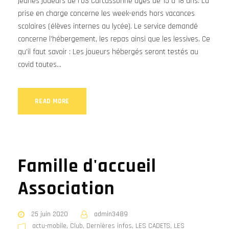
jeunes joueurs de l’US Carcassonne âgés de 15 à 18 ans. La
prise en charge concerne les week-ends hors vacances
scolaires (élèves internes au lycée). Le service demandé
concerne l’hébergement, les repas ainsi que les lessives. Ce
qu’il faut savoir : Les joueurs hébergés seront testés au
covid toutes...
READ MORE
Famille d'accueil
Association
25 juin 2020
admin3489
actu-mobile
,
Club
,
Dernières infos
,
LES CADETS
,
LES