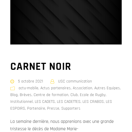
CARNET NOIR
5 octobre 2021
USC communication
actu-mobile
,
Actus partenaires
,
Association
,
Autres Equipes
,
Blog
,
Brèves
,
Centre de formation
,
Club
,
Ecole de Rugby
,
Institutionnel
,
LES CADETS
,
LES CADETTES
,
LES CRABOS
,
LES
ESPOIRS
,
Partenaire
,
Presse
,
Supporters
La semaine dernière, nous apprenions avec une grande
tristesse le décès de Madame Marie-