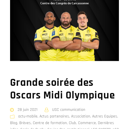
Grande soirée des
Oscars Midi Olympique
28 juin 2021
USC communication
actu-mobile
,
Actus partenaires
,
Association
,
Autres Equipes
,
Blog
,
Brèves
,
Centre de formation
,
Club
,
Commerce
,
Dernières