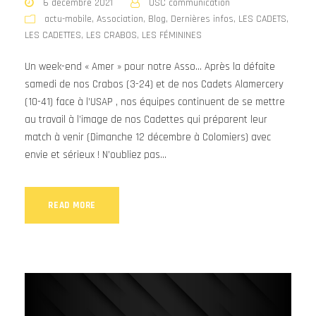
6 décembre 2021
USC communication
actu-mobile
,
Association
,
Blog
,
Dernières infos
,
LES CADETS
,
LES CADETTES
,
LES CRABOS
,
LES FÉMININES
Un week-end « Amer » pour notre Asso… Après la défaite
samedi de nos Crabos (3-24) et de nos Cadets Alamercery
(10-41) face à l’USAP , nos équipes continuent de se mettre
au travail à l’image de nos Cadettes qui préparent leur
match à venir (Dimanche 12 décembre à Colomiers) avec
envie et sérieux ! N’oubliez pas...
READ MORE