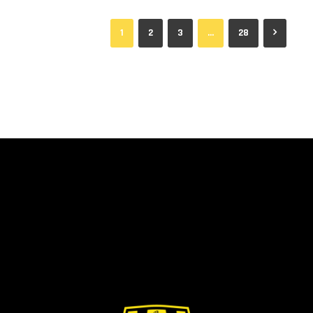
1
2
3
…
28