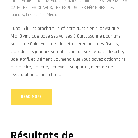
infos
,
Ecole de Rugby
,
Equipe Pro
,
Institutionnel
,
LES CADETS
,
LES
CADETTES
,
LES CRABOS
,
LES ESPOIRS
,
LES FÉMININES
,
Les
joueurs
,
Les staffs
,
Média
Lundi 5 juillet prochain, le célèbre quotidien rugbystique
Midi Olympique pose ses valises à Carcassonne pour une
soirée de Gala. Au cours de cette cérémonie des Oscars,
trois de nos joueurs seront récompensés : Andrei Ursache,
Joel Koffi, et Clément Doumenc. Que vous soyez actionnaire,
partenaire, abonné, bénévole, supporter, membre de
l’Association ou membre de...
READ MORE
Résultats de