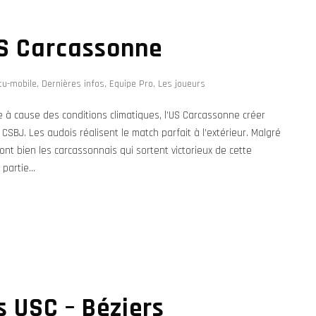
US Carcassonne
tu-mobile
,
Dernières infos
,
Equipe Pro
,
Les joueurs
e à cause des conditions climatiques, l’US Carcassonne créer
u CSBJ. Les audois réalisent le match parfait à l’extérieur. Malgré
ont bien les carcassonnais qui sortent victorieux de cette
artie...
 USC – Béziers