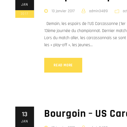
JAN
13 janvier 2017
admin3489
ac
2017
Demain, les espoirs de l’US Carcassonne (1er a
13ème journée du championnat. Dernier match 
Lors du match aller, les carcassonnais se sont 
les « play-off », les jeunes...
READ MORE
Bourgoin – US Carc
13
JAN