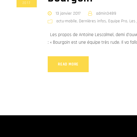
2017
13 janvier 2017
admin3489
actu-mobile
,
Dernières infos
,
Equipe Pro
,
Les 
Les propos de Antoine Lescalmel, demi d’ouve
: « Bourgoin est une équipe très rude. Il va f
READ MORE