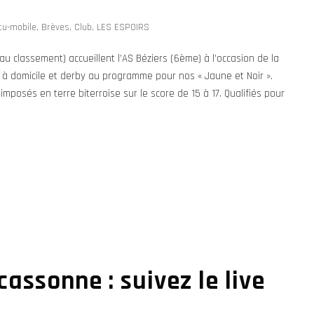
tu-mobile
,
Brèves
,
Club
,
LES ESPOIRS
u classement) accueillent l’AS Béziers (6ème) à l’occasion de la
à domicile et derby au programme pour nos « Jaune et Noir ».
imposés en terre biterroise sur le score de 15 à 17. Qualifiés pour
assonne : suivez le live