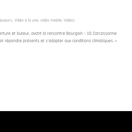
joueurs
,
Vidéo à la une
,
vidéo mobile
,
Vidéos
rture et buteur, avant la rencontre Bourgoin – US Carcassonne
alloir répondre présents et s’adapter aux conditions climatiques. »