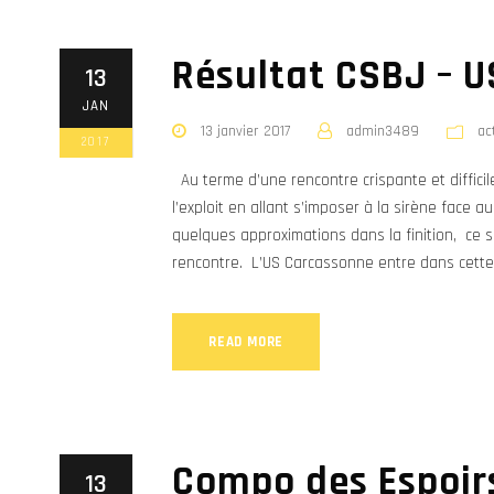
Résultat CSBJ – 
13
JAN
13 janvier 2017
admin3489
ac
2017
Au terme d’une rencontre crispante et difficil
l’exploit en allant s’imposer à la sirène face a
quelques approximations dans la finition, ce s
rencontre. L’US Carcassonne entre dans cette p
READ MORE
Compo des Espoirs
13