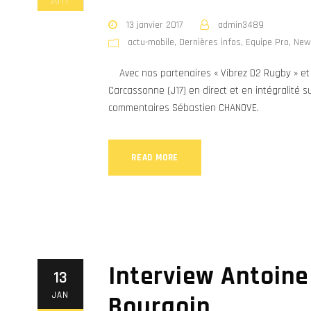
2017
13 janvier 2017
admin3489
actu-mobile
,
Dernières infos
,
Equipe Pro
,
New
Avec nos partenaires « Vibrez D2 Rugby » et «
Carcassonne (J17) en direct et en intégralité 
commentaires Sébastien CHANOVE.
READ MORE
Interview Antoine
13
JAN
Bourgoin