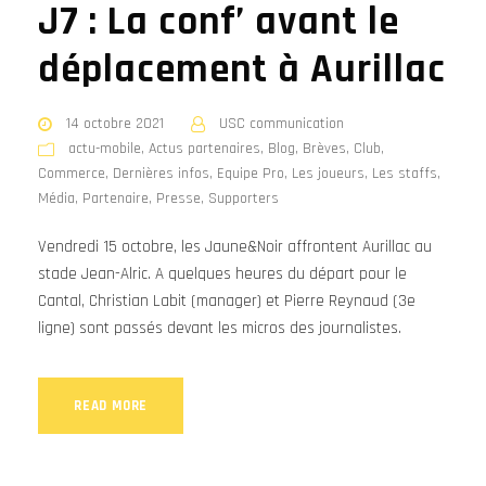
J7 : La conf’ avant le
déplacement à Aurillac
14 octobre 2021
USC communication
actu-mobile
,
Actus partenaires
,
Blog
,
Brèves
,
Club
,
Commerce
,
Dernières infos
,
Equipe Pro
,
Les joueurs
,
Les staffs
,
Média
,
Partenaire
,
Presse
,
Supporters
Vendredi 15 octobre, les Jaune&Noir affrontent Aurillac au
stade Jean-Alric. A quelques heures du départ pour le
Cantal, Christian Labit (manager) et Pierre Reynaud (3e
ligne) sont passés devant les micros des journalistes.
READ MORE