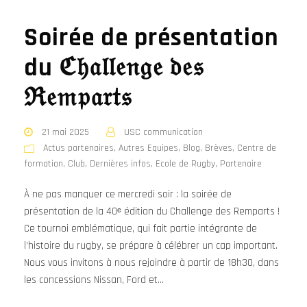
Soirée de présentation
du ℭ𝔥𝔞𝔩𝔩𝔢𝔫𝔤𝔢 𝔡𝔢𝔰
ℜ𝔢𝔪𝔭𝔞𝔯𝔱𝔰
21 mai 2025
USC communication
Actus partenaires
,
Autres Equipes
,
Blog
,
Brèves
,
Centre de
formation
,
Club
,
Dernières infos
,
Ecole de Rugby
,
Partenaire
À ne pas manquer ce mercredi soir : la soirée de
présentation de la 40ᵉ édition du Challenge des Remparts !
Ce tournoi emblématique, qui fait partie intégrante de
l’histoire du rugby, se prépare à célébrer un cap important.
Nous vous invitons à nous rejoindre à partir de 18h30, dans
les concessions Nissan, Ford et...