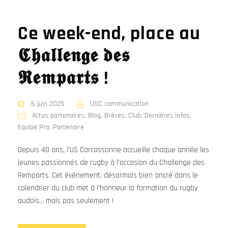
Ce week-end, place au
𝕮𝖍𝖆𝖑𝖑𝖊𝖓𝖌𝖊 𝖉𝖊𝖘
𝕽𝖊𝖒𝖕𝖆𝖗𝖙𝖘 !
6 juin 2025
USC communication
Actus partenaires
,
Blog
,
Brèves
,
Club
,
Dernières infos
,
Equipe Pro
,
Partenaire
Depuis 40 ans, l’US Carcassonne accueille chaque année les
jeunes passionnés de rugby à l’occasion du Challenge des
Remparts. Cet événement, désormais bien ancré dans le
calendrier du club met à l'honneur la formation du rugby
audois... mais pas seulement !