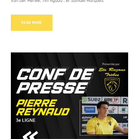
Van Der Merwe, Tim Agaba , et Samuel Marquès.
READ MORE