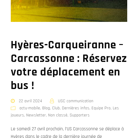
Hyères-Carqueiranne –
Carcassonne : Réservez
votre déplacement en
bus !
22 avril 2024
USC communication
actu-mobile
,
Blog
,
Club
,
Dernières infos
,
Equipe Pro
,
Les
joueurs
,
Newsletter
,
Non classé
,
Supporters
Le samedi 27 avril prochain, l'US Carcassonne se déplace à
Hyères dans le cadre de la dernière journée de