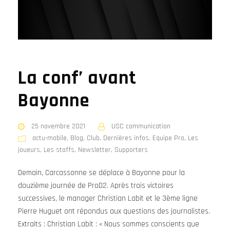
La conf’ avant
Bayonne
25 novembre 2021
USC communication
actu-mobile
,
Blog
,
Club
,
Dernières infos
,
Equipe Pro
,
Les
joueurs
,
Les staffs
,
Newsletter
,
Supporters
Demain, Carcassonne se déplace à Bayonne pour la
douzième journée de ProD2. Après trois victoires
successives, le manager Christian Labit et le 3ème ligne
Pierre Huguet ont répondus aux questions des journalistes.
Extraits : Christian Labit : « Nous sommes conscients que