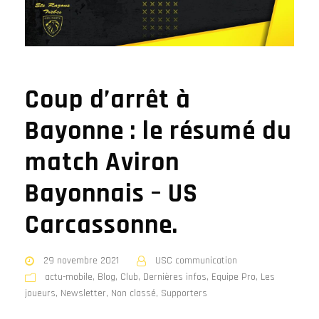
Coup d’arrêt à
Bayonne : le résumé du
match Aviron
Bayonnais – US
Carcassonne.
29 novembre 2021
USC communication
actu-mobile
,
Blog
,
Club
,
Dernières infos
,
Equipe Pro
,
Les
joueurs
,
Newsletter
,
Non classé
,
Supporters