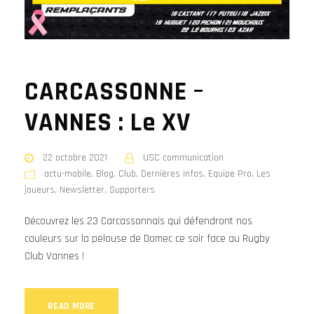
CARCASSONNE –
VANNES : Le XV
22 octobre 2021
USC communication
actu-mobile
,
Blog
,
Club
,
Dernières infos
,
Equipe Pro
,
Les
joueurs
,
Newsletter
,
Supporters
Découvrez les 23 Carcassonnais qui défendront nos
couleurs sur la pelouse de Domec ce soir face au Rugby
Club Vannes !
READ MORE