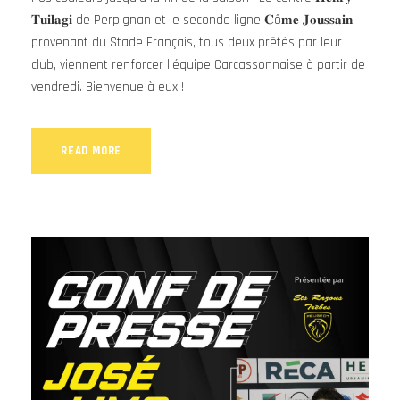
𝐓𝐮𝐢𝐥𝐚𝐠𝐢 de Perpignan et le seconde ligne 𝐂ô𝐦𝐞 𝐉𝐨𝐮𝐬𝐬𝐚𝐢𝐧
provenant du Stade Français, tous deux prêtés par leur
club, viennent renforcer l’équipe Carcassonnaise à partir de
vendredi. Bienvenue à eux !
READ MORE