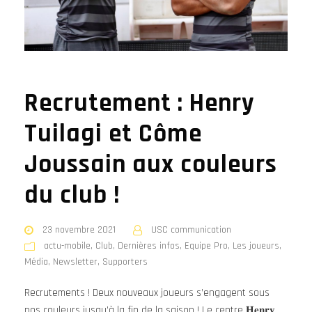
Recrutement : Henry
Tuilagi et Côme
Joussain aux couleurs
du club !
23 novembre 2021
USC communication
actu-mobile
,
Club
,
Dernières infos
,
Equipe Pro
,
Les joueurs
,
Média
,
Newsletter
,
Supporters
Recrutements ! Deux nouveaux joueurs s’engagent sous
nos couleurs jusqu’à la fin de la saison ! Le centre 𝐇𝐞𝐧𝐫𝐲