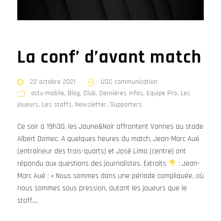
La conf’ d’avant match
22 octobre 2021
USC communication
actu-mobile
,
Blog
,
Club
,
Dernières infos
,
Equipe Pro
,
Les
joueurs
,
Les staffs
,
Newsletter
,
Supporters
Ce soir à 19h30, les Jaune&Noir affrontent Vannes au stade
Albert Domec. A quelques heures du match, Jean-Marc Aué
(entraîneur des trois-quarts) et José Lima (centre) ont
répondu aux questions des journalistes. Extraits
: Jean-
Marc Aué : « Nous sommes dans une période compliquée, où
nous sommes sous pression, autant les joueurs que le
staff....