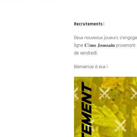
Recrutements
!
Deux nouveaux joueurs s’engagent s
ligne 𝐂ô𝐦𝐞 𝐉𝐨𝐮𝐬𝐬𝐚𝐢𝐧 pro
de vendredi.
Bienvenue à eux !