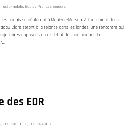
actu-mobile
,
Equipe Pro
,
Les joueurs
2, les audois se déplacent à Mont-de-Marsan. Actuellement dans
dau-Cidre seront à la relance dans les landes. Une rencontre qui
trajectoires opposées en ce début de championnat. Les
...
e des EDR
S
,
LES CADETTES
,
LES CRABOS