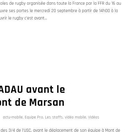
oles de rugby organisée dans toute la France par la FFR du 16 au
ouvre ses portes le mercredi 20 septembre à partir de 14h00 à la
vrir le rugby c’est avant...
NADAU avant le
ont de Marsan
actu-mobile
,
Equipe Pro
,
Les staffs
,
vidéo mobile
,
Vidéos
 des 3/4 de l’USC, avant le déplacement de son équipe à Mont de