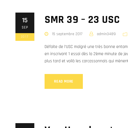
SMR 39 – 23 USC
15
SEP
15 septembre 2017
admin3489
2017
Défaite de l’USC malgré une très bonne entam
en inscrivant 1 essai dès la 2ème minute de je
plus tard et voilà les carcassonnais qui mènent
READ MORE