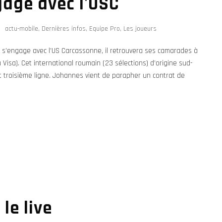
gage avec l'USC
actu-mobile
,
Dernières infos
,
Equipe Pro
,
Les joueurs
 s’engage avec l’US Carcassonne, il retrouvera ses camarades à
 Visa). Cet international roumain (23 sélections) d’origine sud-
t troisième ligne. Johannes vient de parapher un contrat de
le live