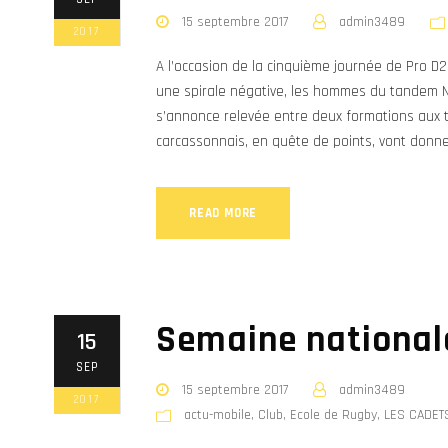
15 septembre 2017
admin3489
2017
A l’occasion de la cinquième journée de Pro D
une spirale négative, les hommes du tandem Na
s’annonce relevée entre deux formations aux 
carcassonnais, en quête de points, vont donner
READ MORE
Semaine national
15
SEP
15 septembre 2017
admin3489
2017
actu-mobile
,
Club
,
Ecole de Rugby
,
LES CADET