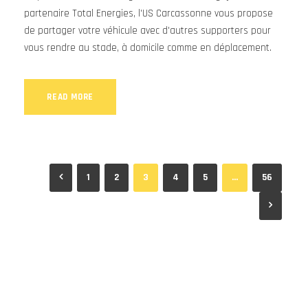
partenaire Total Energies, l'US Carcassonne vous propose
de partager votre véhicule avec d'autres supporters pour
vous rendre au stade, à domicile comme en déplacement.
READ MORE
1
2
3
4
5
…
56