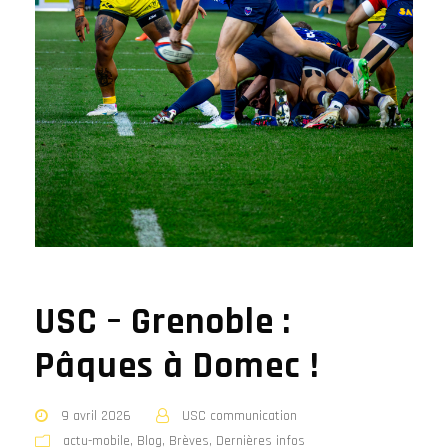
USC – Grenoble :
Pâques à Domec !
9 avril 2026
USC communication
actu-mobile
,
Blog
,
Brèves
,
Dernières infos