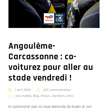
Angoulême-
Carcassonne : co-
voiturez pour aller au
stade vendredi !
1 avril 2026
USC communication
actu-mobile
,
Blog
,
Brèves
,
Dernières infos
En partenariat avec la Ligue Nationale de Rugby et son