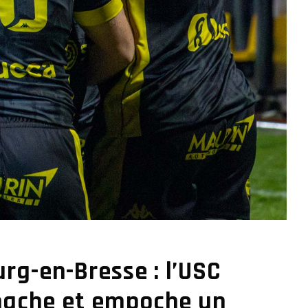
rg-en-Bresse : l’USC
nache et empoche un