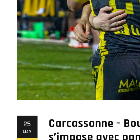
Carcassonne – Bou
25
MAR
s’impose avec pa