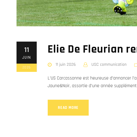
Elie De Fleurian r
11
JUIN
11 juin 2026
USC communication
2026
L’US Carcassonne est heureuse d’annoncer l’arr
Jaune&Noir, assortie d’une année supplémenta
READ MORE