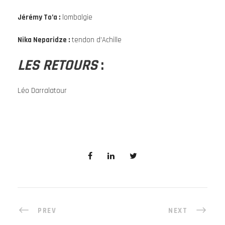
Jérémy To’a :
lombalgie
Nika
Neparidze
:
tendon d’Achille
LES RETOURS
:
Léo Darralatour
PREV
NEXT