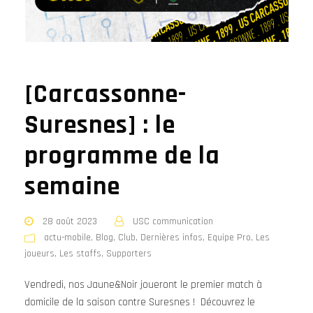
[Carcassonne-
Suresnes] : le
programme de la
semaine
28 août 2023
USC communication
actu-mobile
,
Blog
,
Club
,
Dernières infos
,
Equipe Pro
,
Les
joueurs
,
Les staffs
,
Supporters
Vendredi, nos Jaune&Noir joueront le premier match à
domicile de la saison contre Suresnes ! Découvrez le