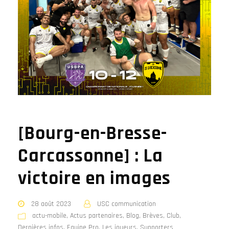
[Bourg-en-Bresse-
Carcassonne] : La
victoire en images
28 août 2023
USC communication
actu-mobile
,
Actus partenaires
,
Blog
,
Brèves
,
Club
,
Dernières infos
,
Equipe Pro
,
Les joueurs
,
Supporters