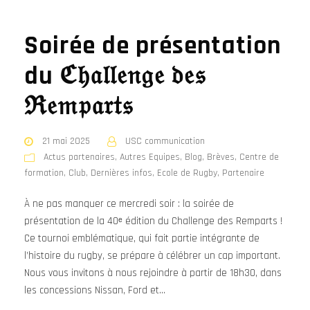
Soirée de présentation
du ℭ𝔥𝔞𝔩𝔩𝔢𝔫𝔤𝔢 𝔡𝔢𝔰
ℜ𝔢𝔪𝔭𝔞𝔯𝔱𝔰
21 mai 2025
USC communication
Actus partenaires
,
Autres Equipes
,
Blog
,
Brèves
,
Centre de
formation
,
Club
,
Dernières infos
,
Ecole de Rugby
,
Partenaire
À ne pas manquer ce mercredi soir : la soirée de
présentation de la 40ᵉ édition du Challenge des Remparts !
Ce tournoi emblématique, qui fait partie intégrante de
l’histoire du rugby, se prépare à célébrer un cap important.
Nous vous invitons à nous rejoindre à partir de 18h30, dans
les concessions Nissan, Ford et...