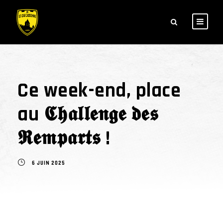
Ce week-end, place
au 𝕮𝖍𝖆𝖑𝖑𝖊𝖓𝖌𝖊 𝖉𝖊𝖘
𝕽𝖊𝖒𝖕𝖆𝖗𝖙𝖘 !
6 JUIN 2025