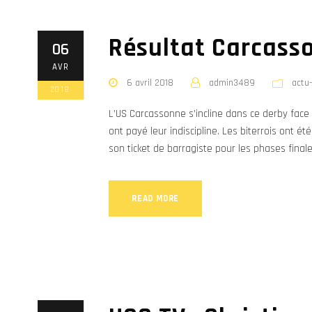
Résultat Carcasso
06
AVR
6 avril 2018
admin3489
actu
2018
L’US Carcassonne s’incline dans ce derby face
ont payé leur indiscipline. Les biterrois ont été
son ticket de barragiste pour les phases final
READ MORE