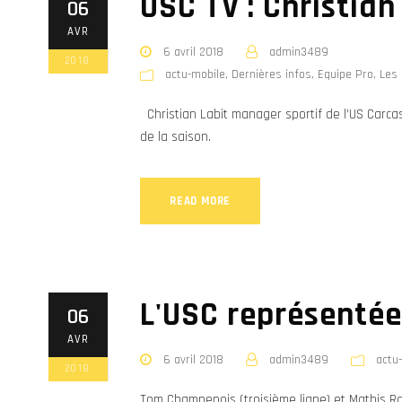
USC TV : Christian
06
AVR
6 avril 2018
admin3489
2018
actu-mobile
,
Dernières infos
,
Equipe Pro
,
Les 
Christian Labit manager sportif de l’US Carca
de la saison.
READ MORE
L'USC représentée
06
AVR
6 avril 2018
admin3489
actu
2018
Tom Champenois (troisième ligne) et Mathis Ra