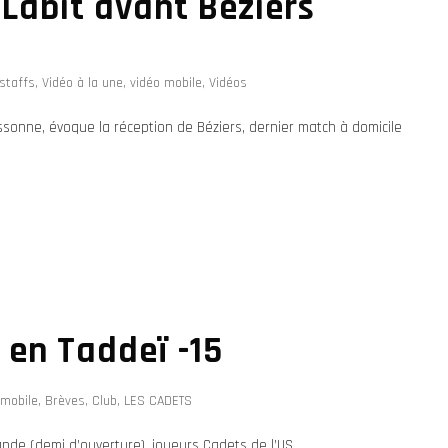
 Labit avant Béziers
staffs
,
Vidéo à la une
,
vidéo mobile
,
Vidéos
ssonne, évoque la réception de Béziers, dernier match à domicile
 en Taddeï -15
-mobile
,
Brèves
,
Club
,
LES CADETS
nde (demi d’ouverture), joueurs Cadets de l’US