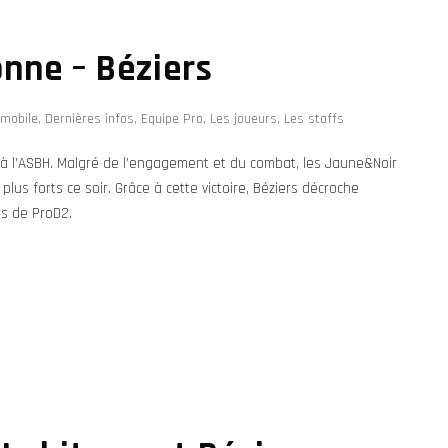
nne – Béziers
-mobile
,
Dernières infos
,
Equipe Pro
,
Les joueurs
,
Les staffs
 à l’ASBH. Malgré de l’engagement et du combat, les Jaune&Noir
 plus forts ce soir. Grâce à cette victoire, Béziers décroche
es de ProD2.