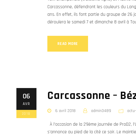
Carcassonne, défendront les couleurs du Lang
ans. En effet, ils font partie du groupe de 26 
déroulera le samedi 7 et dimanche 8 avril à Tou
READ MORE
Carcassonne – Bézi
06
AVR
6 avril 2018
admin3489
actu
2018
À l’occasion de la 29ème journée de ProD2, l’U
s’annonce au pied de la cité ce soir. Le main