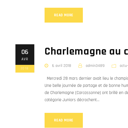
READ MORE
Charlemagne au 
06
AVR
6 avril 2018
admin3489
actu
2018
Mercredi 28 mars dernier avait lieu le champi
Une belle journée de partage et de bonne hume
de Charlemagne (Carcassonne) ont brillé en déc
catégorie Juniors décrochent...
READ MORE