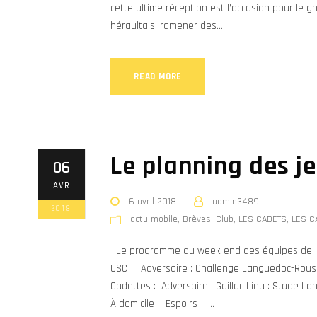
cette ultime réception est l’occasion pour le g
héraultais, ramener des...
READ MORE
Le planning des j
06
AVR
6 avril 2018
admin3489
2018
actu-mobile
,
Brèves
,
Club
,
LES CADETS
,
LES C
Le programme du week-end des équipes de l’A
USC : Adversaire : Challenge Languedoc-Rouss
Cadettes : Adversaire : Gaillac Lieu : Stade L
À domicile Espoirs : ...