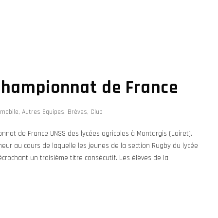
championnat de France
-mobile
,
Autres Equipes
,
Brèves
,
Club
onnat de France UNSS des lycées agricoles à Montargis (Loiret).
ur au cours de laquelle les jeunes de la section Rugby du lycée
rochant un troisième titre consécutif. Les élèves de la