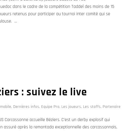
uedoc dans le cadre de la compétition Taddeï des moins de 15
joueurs retenus pour participer au tournoi inter comité qui se
louse. ...
ers : suivez le live
-mobile
,
Dernières infos
,
Equipe Pro
,
Les joueurs
,
Les staffs
,
Partenaire
S Carcassonne accueille Béziers. C’est un derby explosif qui
tien assuré après la remontada exceptionnelle des carcassonnais,