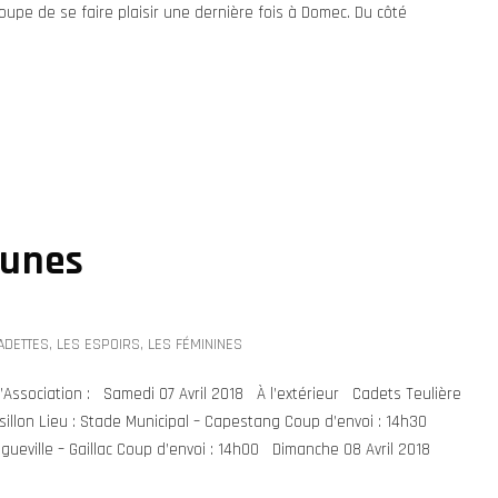
roupe de se faire plaisir une dernière fois à Domec. Du côté
eunes
ADETTES
,
LES ESPOIRS
,
LES FÉMININES
ssociation : Samedi 07 Avril 2018 À l’extérieur Cadets Teulière
illon Lieu : Stade Municipal – Capestang Coup d’envoi : 14h30
ongueville – Gaillac Coup d’envoi : 14h00 Dimanche 08 Avril 2018