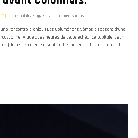
e avant Colomiers.
actu-mobile
,
Blog
,
Brèves
,
Dernières infos
r une rencontre à enjeu ! Les Columériens 5èmes disposent d'une
arcassonne. A quelques heures de cette échéance capitale, Jean-
uès (demi-de-mêlée) se sont prêtés au jeu de la conférence de