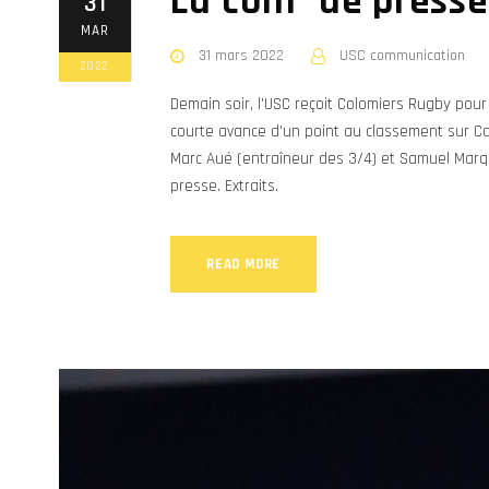
La conf’ de press
31
MAR
31 mars 2022
USC communication
2022
Demain soir, l'USC reçoit Colomiers Rugby pou
courte avance d'un point au classement sur C
Marc Aué (entraîneur des 3/4) et Samuel Marq
presse. Extraits.
READ MORE