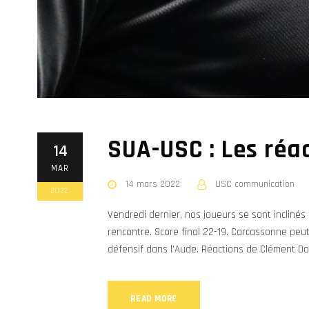
SUA-USC : Les réa
14
MAR
14 mars 2022
USC communication
2022
Vendredi dernier, nos joueurs se sont inclinés
rencontre. Score final 22-19. Carcassonne pe
défensif dans l'Aude. Réactions de Clément Dou
READ MORE