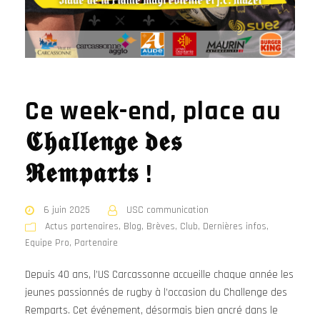
Ce week-end, place au
𝕮𝖍𝖆𝖑𝖑𝖊𝖓𝖌𝖊 𝖉𝖊𝖘
𝕽𝖊𝖒𝖕𝖆𝖗𝖙𝖘 !
6 juin 2025
USC communication
Actus partenaires
,
Blog
,
Brèves
,
Club
,
Dernières infos
,
Equipe Pro
,
Partenaire
Depuis 40 ans, l’US Carcassonne accueille chaque année les
jeunes passionnés de rugby à l’occasion du Challenge des
Remparts. Cet événement, désormais bien ancré dans le