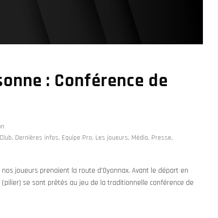
sonne : Conférence de
on
Club
,
Dernières infos
,
Equipe Pro
,
Les joueurs
,
Média
,
Presse
,
 nos joueurs prenaient la route d'Oyonnax. Avant le départ en
 (pilier) se sont prêtés au jeu de la traditionnelle conférence de