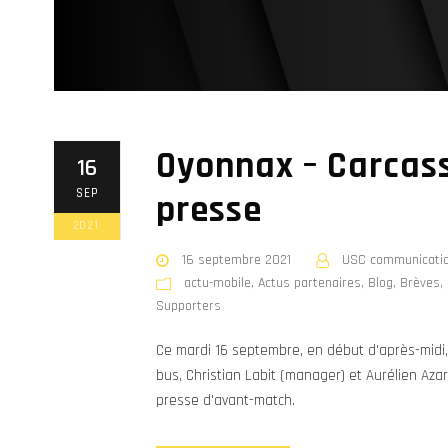
Oyonnax – Carcas
16
SEP
presse
2021
16 septembre 2021
USC communicati
actu-mobile
,
Actus partenaires
,
Blog
,
Brèves
,
Supporters
Ce mardi 16 septembre, en début d'après-midi,
bus, Christian Labit (manager) et Aurélien Azar
presse d'avant-match.