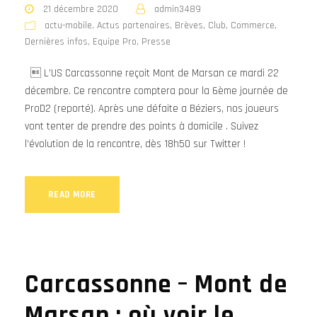
21 décembre 2020
admin3489
actu-mobile
,
Actus partenaires
,
Brèves
,
Club
,
Commerce
,
Dernières infos
,
Equipe Pro
,
Presse
 L’US Carcassonne reçoit Mont de Marsan ce mardi 22
décembre. Ce rencontre comptera pour la 6ème journée de
ProD2 (reporté). Après une défaite a Béziers, nos joueurs
vont tenter de prendre des points à domicile . Suivez
l’évolution de la rencontre, dès 18h50 sur Twitter !
READ MORE
Carcassonne – Mont de
Marsan : où voir le