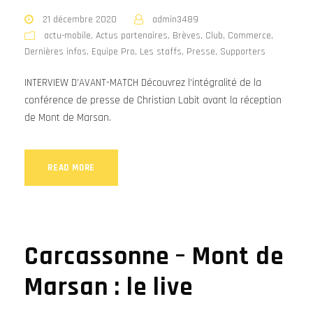
21 décembre 2020
admin3489
actu-mobile
,
Actus partenaires
,
Brèves
,
Club
,
Commerce
,
Dernières infos
,
Equipe Pro
,
Les staffs
,
Presse
,
Supporters
INTERVIEW D’AVANT-MATCH Découvrez l’intégralité de la
conférence de presse de Christian Labit avant la réception
de Mont de Marsan.
READ MORE
Carcassonne – Mont de
Marsan : le live