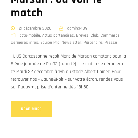
match
21 décembre 2020
admin3489
actu-mobile
,
Actus partenaires
,
Brèves
,
Club
,
Commerce
,
Dernières infos
,
Equipe Pro
,
Newsletter
,
Partenaire
,
Presse
L’US Carcassonne reçoit Mont de Marsan comptant pour la
6 ème journée de ProD2 (reporté) . Le match se déroulera
ce Mardi 22 décembre à 19h au stade Albert Domec. Pour
retrouver nos « Jaune&Noir » sur votre écran, rendez-vous
sur Rugby + , prise d’antenne dès 18h50 !
READ MORE