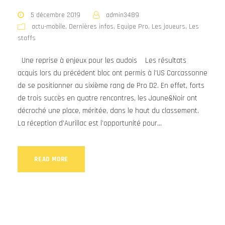
5 décembre 2019
admin3489
actu-mobile
,
Dernières infos
,
Equipe Pro
,
Les joueurs
,
Les
staffs
Une reprise à enjeux pour les audois Les résultats
acquis lors du précédent bloc ont permis à l’US Carcassonne
de se positionner au sixième rang de Pro D2. En effet, forts
de trois succès en quatre rencontres, les Jaune&Noir ont
décroché une place, méritée, dans le haut du classement.
La réception d’Aurillac est l’opportunité pour...
READ MORE