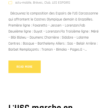
actu-mobile
,
Brèves
,
Club
,
LES ESPOIRS
Découvrez la composition des Espoirs de l’US Carcassonne
qui affrontent le Castres Olympique demain à Grazailles.
Première ligne : Favaretto – Jessen – Lorenzon.Fab
Deuxième ligne : Guyot – Lorenzon.Flo Troisième ligne : Méré
– Bibi Biziwu – Doumenc Charnière : Sidobre – Lalarme
Centres : Basque – Barthelemy Ailiers : Sao – Belair Arrière :
Barbet Remplaçants : Tramon – Bimako – Pages.G –...
READ MORE