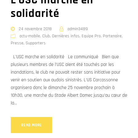
L'USC marche en
solidarité
24 novembre 2018
admin3489
actu-mobile
,
Club
,
Dernières infos
,
Equipe Pro
,
Partenaire
,
Presse
,
Supporters
L’USC marche en solidarité Le communiqué Bien que
plusieurs membres de l’USC aient été touchés par les
inondations, le club ne pouvait rester sans initiative pour
venir en soutien aux audois sinistrés. L’US Carcassonne
organisera donc le dimanche 25 novembre prochain à
10h30, une marche du Stade Albert Domec jusqu’au cœur de
la...
READ MORE