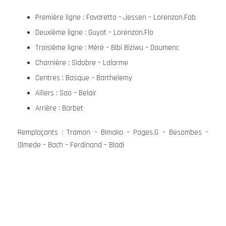
Première ligne : Favaretto – Jessen – Lorenzon.Fab
Deuxième ligne : Guyot – Lorenzon.Flo
Troisième ligne : Méré – Bibi Biziwu – Doumenc
Charnière : Sidobre – Lalarme
Centres : Basque – Barthelemy
Ailiers : Sao – Belair
Arrière : Barbet
Remplaçants : Tramon – Bimako – Pages.G – Besombes –
Olmede – Bach – Ferdinand – Bladi