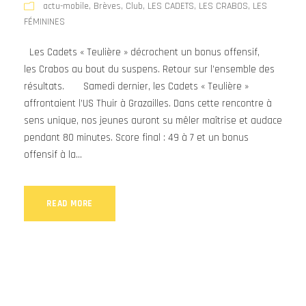
actu-mobile
,
Brèves
,
Club
,
LES CADETS
,
LES CRABOS
,
LES
FÉMININES
Les Cadets « Teulière » décrochent un bonus offensif,
les Crabos au bout du suspens. Retour sur l’ensemble des
résultats. Samedi dernier, les Cadets « Teulière »
affrontaient l’US Thuir à Grazailles. Dans cette rencontre à
sens unique, nos jeunes auront su mêler maîtrise et audace
pendant 80 minutes. Score final : 49 à 7 et un bonus
offensif à la...
READ MORE