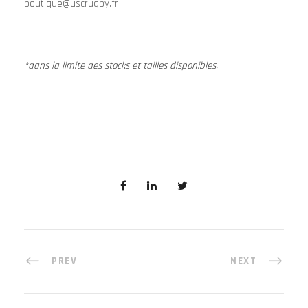
boutique@uscrugby.fr
*dans la limite des stocks et tailles disponibles.
PREV
NEXT