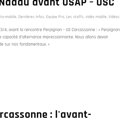
 Nadau avant USAP – USC
ctu-mobile
,
Dernières infos
,
Equipe Pro
,
Les staffs
,
vidéo mobile
,
Vidéos
3/4, avant la rencontre Perpignan – US Carcassonne : « Perpignan
e capacité d’alternance impressionnante. Nous allons devoir
lide sur nos fondamentaux. »
rcassonne : l'avant-