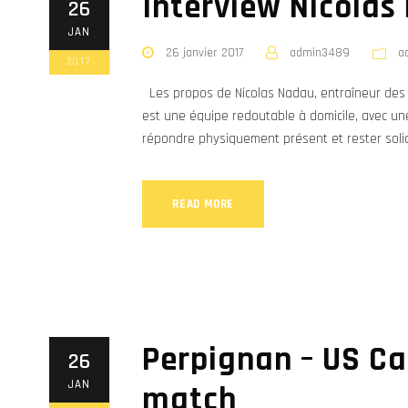
Interview Nicolas
26
JAN
26 janvier 2017
admin3489
a
2017
Les propos de Nicolas Nadau, entraîneur des 
est une équipe redoutable à domicile, avec un
répondre physiquement présent et rester so
READ MORE
Perpignan – US Ca
26
JAN
match