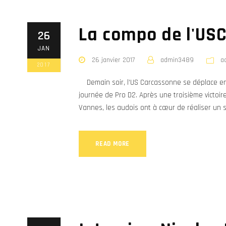
La compo de l'USC
26
JAN
26 janvier 2017
admin3489
a
2017
Demain soir, l’US Carcassonne se déplace en t
journée de Pro D2. Après une troisième victoi
Vannes, les audois ont à cœur de réaliser un s
READ MORE