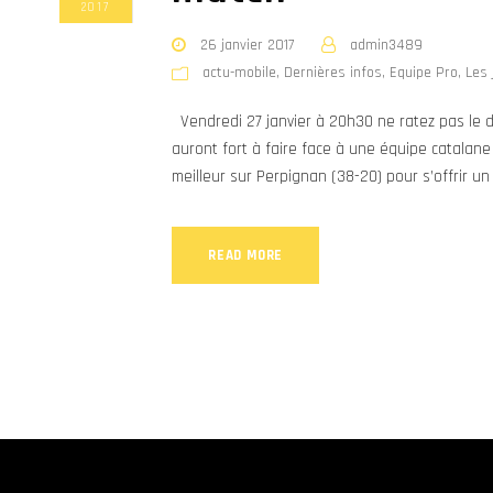
2017
26 janvier 2017
admin3489
actu-mobile
,
Dernières infos
,
Equipe Pro
,
Les 
Vendredi 27 janvier à 20h30 ne ratez pas le d
auront fort à faire face à une équipe catalane 
meilleur sur Perpignan (38-20) pour s’offrir un
READ MORE