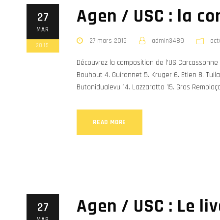
Agen / USC : la c
27
MAR
27 mars 2015
admin3489
act
2015
Découvrez la composition de l’US Carcassonn
Bouhout 4. Guironnet 5. Kruger 6. Etien 8. Tuilag
Butonidualevu 14. Lazzarotto 15. Gros Remplaçant
READ MORE
Agen / USC : Le liv
27
MAR