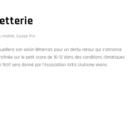
letterie
u-mobile
,
Equipe Pro
eillera son voisin Bitterrois pour un derby retour qui s’annonce
inclinée sur le petit score de 16-12 dans des conditions climatiques
fictif sera donné par l’Association AVEA (Autisme vivons