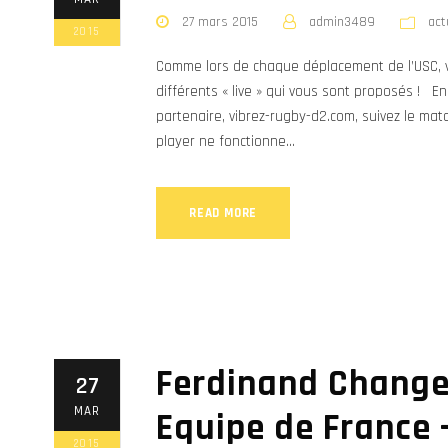
27 mars 2015
admin3489
act
2015
Comme lors de chaque déplacement de l’USC, vo
différents « live » qui vous sont proposés ! En 
partenaire, vibrez-rugby-d2.com, suivez le mat
player ne fonctionne...
READ MORE
Ferdinand Changel
27
MAR
Equipe de France 
2015