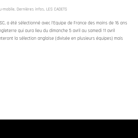
u-mobile
,
Dernières infos
,
LES CADETS
C, a été sélectionné avec l’Equipe de France des moins de 16 ans
ngleterre qui aura lieu du dimanche 5 avril au samedi 11 avril
nteront la sélection anglaise (divisée en plusieurs équipes) mais