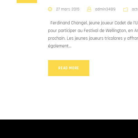
27 mars 2015
admin3489
act
Ferdinand Changel, jeune joueur Cadet de l’US
pour participer au Festival de Wellington, en A
prochain. Les jeunes joueurs tricolores y affro
également...
READ MORE