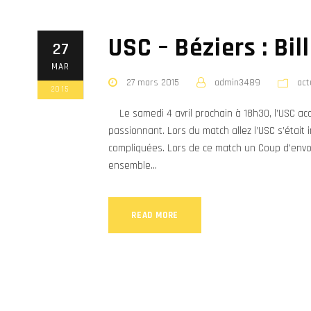
USC – Béziers : Bil
27
MAR
27 mars 2015
admin3489
act
2015
Le samedi 4 avril prochain à 18h30, l’USC accu
passionnant. Lors du match allez l’USC s’était 
compliquées. Lors de ce match un Coup d’envoi 
ensemble...
READ MORE