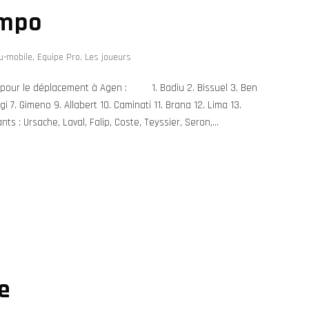
ompo
u-mobile
,
Equipe Pro
,
Les joueurs
e pour le déplacement à Agen : 1. Badiu 2. Bissuel 3. Ben
i 7. Gimeno 9. Allabert 10. Caminati 11. Brana 12. Lima 13.
s : Ursache, Laval, Falip, Coste, Teyssier, Seron,...
e