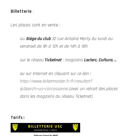
Billetterie
:
Les places sont en vente :
au
S
iège du club
32 rue Antoine Marty du lundi au
vendredi de 9h à 12h et de 14h à 18h
sur le réseau
Ticketnet
: magasins
Leclerc, Cultura, ..
.
ou sur Internet en cliquant sur ce lien :
http://www.ticketmaster.fr/fr/resultat?
ipSearch=us+carcassonne
(avec un retrait des places
dans les magasins du réseau Ticketnet)
Tarifs :