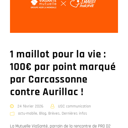
1 maillot pour la vie :
100€ par point marqué
par Carcassonne
contre Aurillac !
24 février 2026
USC communication
actu-mobile
,
Blog
,
Brèves
,
Dernières infos
La Mutuelle ViaSanté, parrain de la rencontre de PRO D2