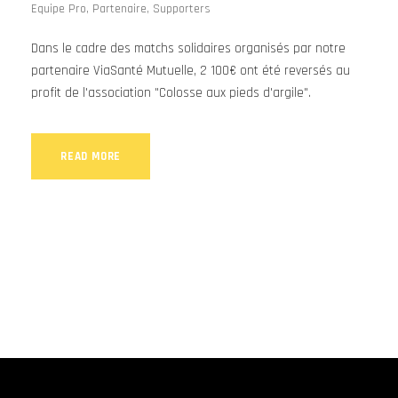
Equipe Pro
,
Partenaire
,
Supporters
Dans le cadre des matchs solidaires organisés par notre
partenaire ViaSanté Mutuelle, 2 100€ ont été reversés au
profit de l'association "Colosse aux pieds d'argile".
READ MORE