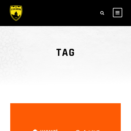
TAG
ViaSanté