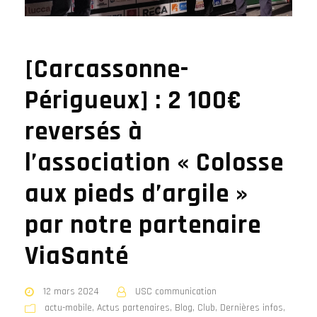
[Carcassonne-
Périgueux] : 2 100€
reversés à
l’association « Colosse
aux pieds d’argile »
par notre partenaire
ViaSanté
12 mars 2024
USC communication
actu-mobile
,
Actus partenaires
,
Blog
,
Club
,
Dernières infos
,