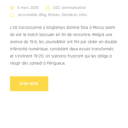
5 mars 2025
USC communication
actu-mobile
,
Blog
,
Brèves
,
Dernières infos
L’US Carcassonne a longtemps dominé face à Massy avant
de voir le match basculer en fin de rencontre. Malgré une
avance de 19-6, les Jaune&Noir ont fini par céder en double
infériorité numérique, concédant deux essais transformés
et s’inclinant 19-20. Un scénario frustrant qui les oblige à
réagir dès samedi à Périgueux.
READ MORE