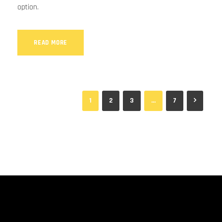
option.
READ MORE
1
2
3
…
7