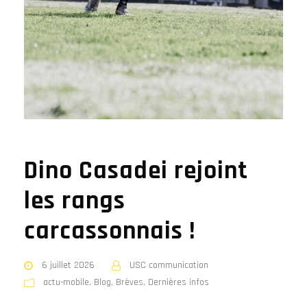
Dino Casadei rejoint
les rangs
carcassonnais !
6 juillet 2026
USC communication
actu-mobile
,
Blog
,
Brèves
,
Dernières infos