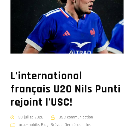
L’international
français U20 Nils Punti
rejoint l’USC!
30 juillet 2026
USC communication
actu-mobile
,
Blog
,
Brèves
,
Dernières infos