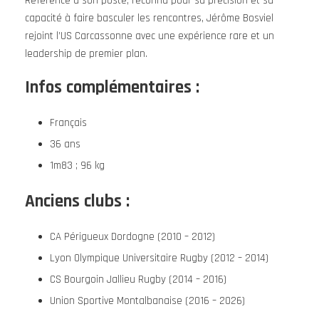
Référence à son poste, reconnu pour sa précision et sa
capacité à faire basculer les rencontres, Jérôme Bosviel
rejoint l’US Carcassonne avec une expérience rare et un
leadership de premier plan.
Infos complémentaires :
Français
36 ans
1m83 ; 96 kg
Anciens clubs :
CA Périgueux Dordogne (2010 – 2012)
Lyon Olympique Universitaire Rugby (2012 – 2014)
CS Bourgoin Jallieu Rugby (2014 – 2016)
Union Sportive Montalbanaise (2016 – 2026)