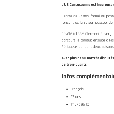
L’US Carcassonne est heureuse d
Centre de 27 ans, formé au poste
rencontres la saison passée, dont
Révélé à l’ASM Clermont Auvergn
parcours le conduit ensuite à Nis
Périgueux pendant deux saisons
Avec plus de 50 matchs disputés
de trois-quarts.
Infos complémentair
Français
27 ans
1m87 ; 96 kg