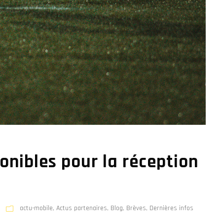
onibles pour la réception
actu-mobile
,
Actus partenaires
,
Blog
,
Brèves
,
Dernières infos