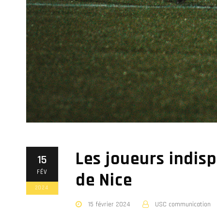
Les joueurs indisp
15
FÉV
de Nice
2024
15 février 2024
USC communication