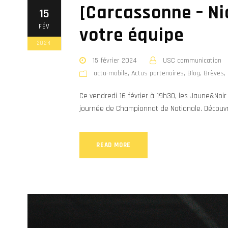
[Carcassonne – Ni
15
FÉV
votre équipe
2024
15 février 2024
USC communication
actu-mobile
,
Actus partenaires
,
Blog
,
Brèves
,
Ce vendredi 16 février à 19h30, les Jaune&Noir 
journée de Championnat de Nationale. Découvr
READ MORE