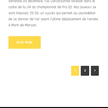
Vendredi 09 décembre, l'US Carcassonne recevait dans le
cadre de la J14 du championnat de Pro D2. Nos joueurs se
sont imposés 25-20, un succès qui permet au Jaune&Noir
de se donner de l'air avant l'ultime déplacement de l'année
à Mont-de-Marsan.
READ MORE
1
2