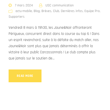
7 mars 2024
USC communication
actu-mobile
,
Blog
,
Brèves
,
Club
,
Dernières infos
,
Equipe Pro
,
Supporters
Vendredi 8 mars à 19h30, les Jaune&Noir affronteront
Périgueux, concurrent direct dans la course au top 6 ! Dans
un esprit revanchard, suite à la défaite du match aller, nos
Jaune&Noir sont plus que jamais déterminés à offrir la
victoire à leur public Carcassonnais ! Le club compte plus
que jamais sur le soutien de...
READ MORE