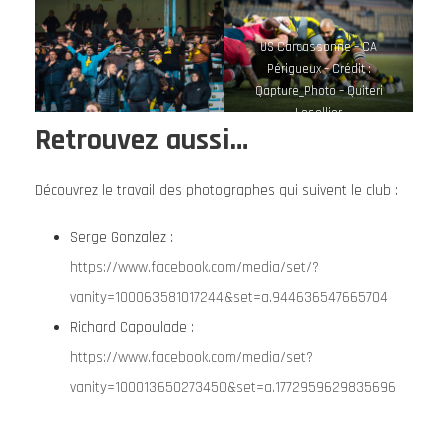
US Carcassonne – CA
Périgueux – Crédit :
Qapture_Photo – Quiteri
Lesellier
Retrouvez aussi…
Découvrez le travail des photographes qui suivent le club :
Serge Gonzalez :
https://www.facebook.com/media/set/?
vanity=100063581017244&set=a.944636547665704
Richard Capoulade :
https://www.facebook.com/media/set?
vanity=100013650273450&set=a.1772959629835696