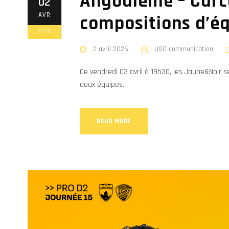
Angoulême – Carca
02
AVR
compositions d’é
2026
2 avril 2026
USC communication
Ce vendredi 03 avril à 19h30, les Jaune&Noir
deux équipes.
READ MORE