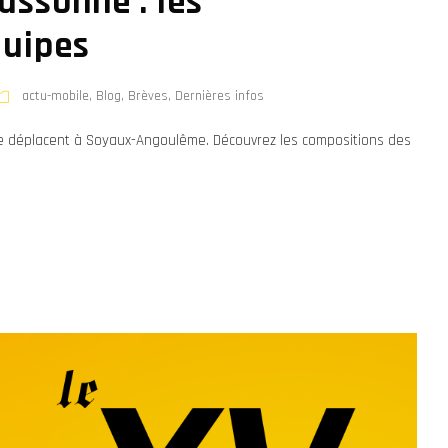
ssonne : les
quipes
actu-mobile
,
Blog
,
Brèves
,
Dernières infos
 se déplacent à Soyaux-Angoulême. Découvrez les compositions des