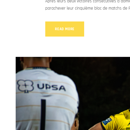
Après leurs deux victoires consécutives à domi
parachever leur cinquième bloc de matchs de P
READ MORE