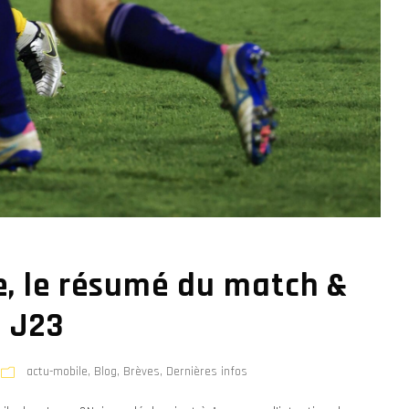
, le résumé du match &
a J23
actu-mobile
,
Blog
,
Brèves
,
Dernières infos