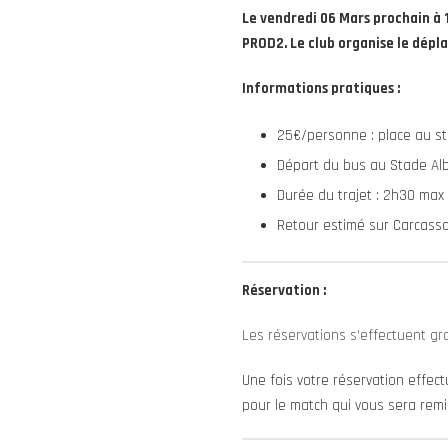
Le vendredi 06 Mars prochain à 
PROD2. Le club organise le dépl
Informations pratiques :
25€/personne : place au s
Départ du bus au Stade Al
Durée du trajet : 2h30 max
Retour estimé sur Carcass
Réservation :
Les réservations s’effectuent grat
Une fois votre réservation effect
pour le match qui vous sera rem