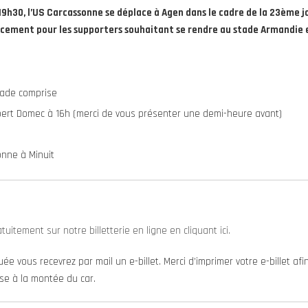
19h30, l’US Carcassonne se déplace à Agen dans le cadre de la 23ème
acement pour les supporters souhaitant se rendre au stade Armandie e
tade comprise
bert Domec à 16h (merci de vous présenter une demi-heure avant)
onne à Minuit
uitement sur notre billetterie en ligne en cliquant ici.
uée vous recevrez par mail un e-billet. Merci d’imprimer votre e-billet af
ise à la montée du car.