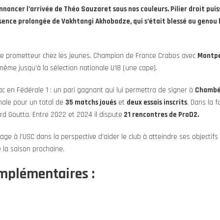
ncer l’arrivée de Théo Sauzaret sous nos couleurs. Pilier droit puiss
absence prolongée de Vakhtangi Akhobadze, qui s’était blessé au genou l
ue prometteur chez les jeunes. Champion de France Crabos avec
Montpe
 même jusqu’à la sélection nationale U18 (une cape).
ac en Fédérale 1 : un pari gagnant qui lui permettra de signer à
Chambé
nale pour un total de
35 matchs joués
et
deux essais inscrits
. Dans la f
d Goutta. Entre 2022 et 2024 il dispute
21 rencontres de ProD2.
age à l’USC dans la perspective d’aider le club à atteindre ses objectif
e la saison prochaine.
mplémentaires :