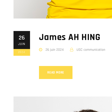
James AH HING
26
JUIN
26 juin 2024
USC communication
2024
READ MORE