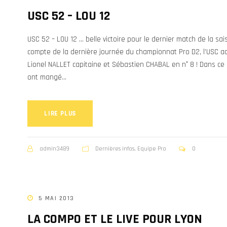
USC 52 – LOU 12
USC 52 – LOU 12 … belle victoire pour le dernier match de la sa
compte de la dernière journée du championnat Pro D2, l’USC acc
Lionel NALLET capitaine et Sébastien CHABAL en n° 8 ! Dans ce
ont mangé...
LIRE PLUS
admin3489
Dernières infos
,
Equipe Pro
0
5 MAI 2013
LA COMPO ET LE LIVE POUR LYON