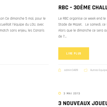
RBC – 30ÉME CHAL
ison Ce dimanche 5 mai, pour le
Le RBC organise ce week end le 
ueillait l’équipe du LOU, avec
Stade de Mazet. Le samedi, ce s
 match sans enjeu, les Canaris
Alors que le dimanche ce sera a
de 7...
LIRE PLUS
admin3489
Autres Equip
3 MAI 2013
3 NOUVEAUX JOUEU