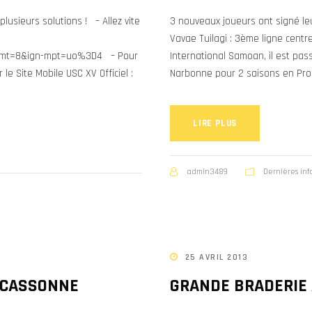
lusieurs solutions ! – Allez vite
3 nouveaux joueurs ont signé leu
Vavae Tuilagi : 3ème ligne cent
350?mt=8&ign-mpt=uo%3D4 – Pour
International Samoan, il est pas
e Site Mobile USC XV Officiel :
Narbonne pour 2 saisons en Pro D
LIRE PLUS
admin3489
Dernières inf
25 AVRIL 2013
RCASSONNE
GRANDE BRADERIE 