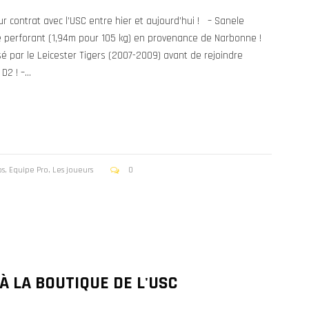
r contrat avec l’USC entre hier et aujourd’hui ! – Sanele
re perforant (1,94m pour 105 kg) en provenance de Narbonne !
sé par le Leicester Tigers (2007-2009) avant de rejoindre
2 ! –...
os
,
Equipe Pro
,
Les joueurs
0
À LA BOUTIQUE DE L'USC