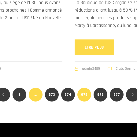
 au siège de l’USC, nous avons
La Boutique de l’USC organise s
isons prochaines ! Comme annoncé
réductions allant jusqu’à 50 % !
de 2 ans à l’USC ! Né en Nouvelle
mais également les produits sup
Marty à Carcassonne, du lundi au
LIRE PLUS
0
admin3489
Club
,
Dernièr
1
…
673
674
675
676
677