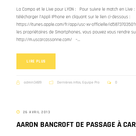
La Compo et le Live pour LYON : Pour suivre le match en Live : p
télécharger l’Appli IPhone en cliquant sur le lien ci-dessous :
https://itunes.apple.com/fr/app/usc-xv-officielle/id587370
les propriétaires de Smartphones, vous pouvez vous rendre sur l
http://m.uscarcassonne.com/ –...
LIRE PLUS
admin3489
Dernières infos
,
Equipe Pro
0
26 AVRIL 2013
AARON BANCROFT DE PASSAGE À CA