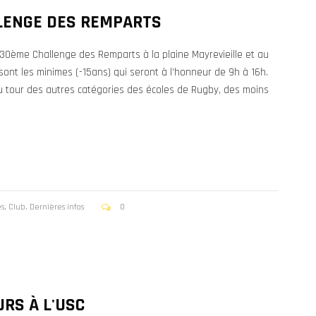
LENGE DES REMPARTS
30ème Challenge des Remparts à la plaine Mayrevieille et au
ont les minimes (-15ans) qui seront à l’honneur de 9h à 16h.
u tour des autres catégories des écoles de Rugby, des moins
es
,
Club
,
Dernières infos
0
RS À L'USC