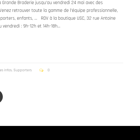
a Grande Braderie jusqu’au vendredi 24 mai avec des
 Venez retrouver toute la gamme de l’équipe professionnelle,
porters, enfants, … RDV à la boutique USC, 32 rue Antoine
 vendredi : 9h-12h et 14h-18h...
es infos
,
Supporters
0