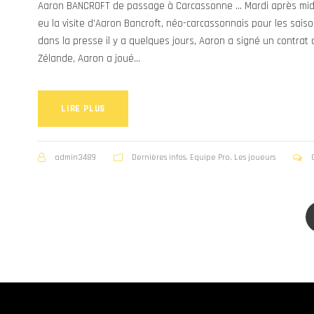
Aaron BANCROFT de passage à Carcassonne … Mardi après midi,
eu la visite d’Aaron Bancroft, néo-carcassonnais pour les sa
dans la presse il y a quelques jours, Aaron a signé un contrat 
Zélande, Aaron a joué...
LIRE PLUS
admin3489
Dernières infos
,
Equipe Pro
,
Les joueurs