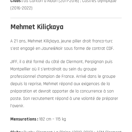
Clubs :
US Canton d’Alban (2011-2016) ; Castres Olympique
(2016-2022)
Mehmet Kiliçkaya
A 21 ans, Mehmet Kiliçkaya, jeune pilier droit franco-turc
s’est engagé en Jaune&Noir sous forme de contrat CDF.
JIFF, il a été formé du côté de Clermont, Perpignan puis
Montpellier où il s’entraînait au sein du groupe
professionnel champion de France. Arrivé dans le groupe
depuis la reprise, Mehmet répond aux exigences de la
préparation et devrait apporter de la concurrence à son
poste. Son recrutement répond à une volonté de préparer
l’avenir.
Mensurations :
182 cm – 115 kg