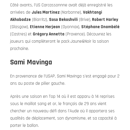
Côté avants, l’US Carcassonnne avait déjà enregistré les
arrivées de
Jules Martinez
(Narbonne),
Vakhtangi
Akhobadze
(Biarritz),
Soso Bekoshvili
(Brive),
Robert Harley
(Glasgow),
Etienne Herjean
(Oyonnax),
Stéphane Onambélé
(Castres) et
Grégory Annetta
(Provence). Découvrez les
joueurs qui complèteront le pack Jaune&Noir la saison
prochaine.
Sami Mavinga
En provenance de l’USAP, Sami Mavinga s’est engagé pour 2
ans au poste de pilier gauche.
Après une saison en Top 14 où il est apparu à 14 reprises
sous le maillot sang et or, le français de 29 ans vient
chercher un nouveau défi dans l’Aude où il apportera ses
qualités de déplacement, son dynamisme, et sa capacité à
porter le ballon.