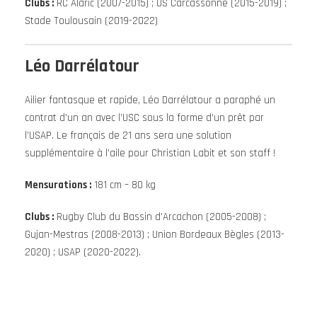
Clubs :
RC Alaric (2007-2015) ; US Carcassonne (2015-2019) ;
Stade Toulousain (2019-2022)
Léo Darrélatour
Ailier fantasque et rapide, Léo Darrélatour a paraphé un
contrat d’un an avec l’USC sous la forme d’un prêt par
l’USAP. Le français de 21 ans sera une solution
supplémentaire à l’aile pour Christian Labit et son staff !
Mensurations :
181 cm – 80 kg
Clubs :
Rugby Club du Bassin d’Arcachon (2005-2008) ;
Gujan-Mestras (2008-2013) ; Union Bordeaux Bègles (2013-
2020) ; USAP (2020-2022).