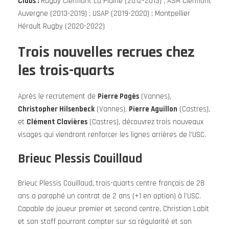
Clubs :
Rugby Clermont La Plaine (2012-2013) ; ASM Clermont
Auvergne (2013-2019) ; USAP (2019-2020) ; Montpellier
Hérault Rugby (2020-2022)
Trois nouvelles recrues chez
les trois-quarts
Après le recrutement de
Pierre Pagès
(Vannes),
Christopher Hilsenbeck
(Vannes),
Pierre Aguillon
(Castres),
et
Clément Clavières
(Castres), découvrez trois nouveaux
visages qui viendront renforcer les lignes arrières de l’USC.
Brieuc Plessis Couillaud
Brieuc Plessis Couillaud, trois-quarts centre français de 28
ans a paraphé un contrat de 2 ans (+1 en option) à l’USC.
Capable de joueur premier et second centre, Christian Labit
et son staff pourront compter sur sa régularité et son