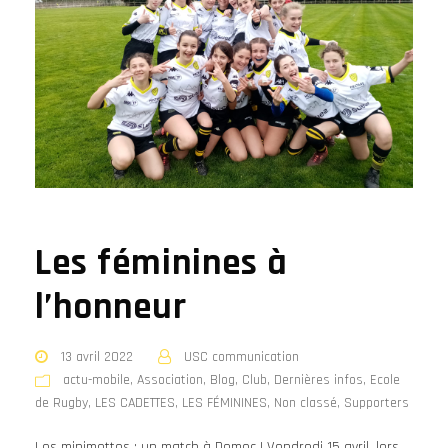
Les féminines à
l’honneur
13 avril 2022
USC communication
actu-mobile
,
Association
,
Blog
,
Club
,
Dernières infos
,
Ecole
de Rugby
,
LES CADETTES
,
LES FÉMININES
,
Non classé
,
Supporters
Les minimettes : un match à Domec ! Vendredi 15 avril, lors